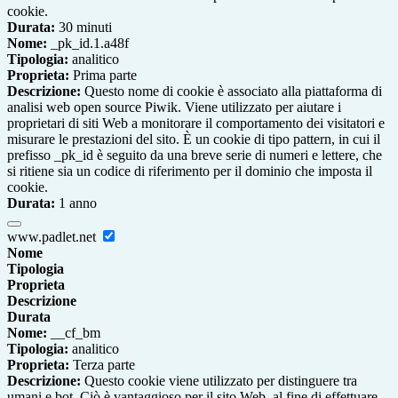
cookie.
Durata:
30 minuti
Nome:
_pk_id.1.a48f
Tipologia:
analitico
Proprieta:
Prima parte
Descrizione:
Questo nome di cookie è associato alla piattaforma di
analisi web open source Piwik. Viene utilizzato per aiutare i
proprietari di siti Web a monitorare il comportamento dei visitatori e
misurare le prestazioni del sito. È un cookie di tipo pattern, in cui il
prefisso _pk_id è seguito da una breve serie di numeri e lettere, che
si ritiene sia un codice di riferimento per il dominio che imposta il
cookie.
Durata:
1 anno
www.padlet.net
Nome
Tipologia
Proprieta
Descrizione
Durata
Nome:
__cf_bm
Tipologia:
analitico
Proprieta:
Terza parte
Descrizione:
Questo cookie viene utilizzato per distinguere tra
umani e bot. Ciò è vantaggioso per il sito Web, al fine di effettuare