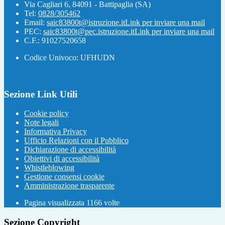
Via Cagliari 6, 84091 - Battipaglia (SA)
Tel:
0828/305462
Email:
saic83800t@istruzione.it
Link per inviare una mail
PEC:
saic83800t@pec.istruzione.it
Link per inviare una mail
C.F.: 91027520658
Codice Univoco: UFHUDN
Sezione Link Utili
Cookie policy
Note legali
Informativa Privacy
Ufficio Relazioni con il Pubblico
Dichiarazione di accessibilità
Obiettivi di accessibilità
Whistleblowing
Gestione consensi cookie
Amministrazione trasparente
Pagina visualizzata
1166
volte
Sezione Copyright