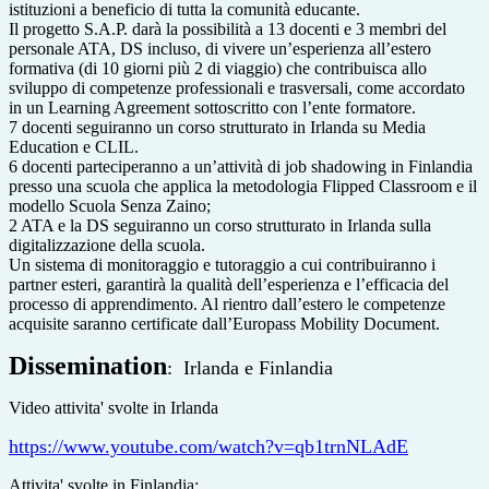
istituzioni a beneficio di tutta la comunità educante.
Il progetto S.A.P. darà la possibilità a 13 docenti e 3 membri del
personale ATA, DS incluso, di vivere un’esperienza all’estero
formativa (di 10 giorni più 2 di viaggio) che contribuisca allo
sviluppo di competenze professionali e trasversali, come accordato
in un Learning Agreement sottoscritto con l’ente formatore.
7 docenti seguiranno un corso strutturato in Irlanda su Media
Education e CLIL.
6 docenti parteciperanno a un’attività di job shadowing in Finlandia
presso una scuola che applica la metodologia Flipped Classroom e il
modello Scuola Senza Zaino;
2 ATA e la DS seguiranno un corso strutturato in Irlanda sulla
digitalizzazione della scuola.
Un sistema di monitoraggio e tutoraggio a cui contribuiranno i
partner esteri, garantirà la qualità dell’esperienza e l’efficacia del
processo di apprendimento. Al rientro dall’estero le competenze
acquisite saranno certificate dall’Europass Mobility Document.
Dissemination
: Irlanda e Finlandia
Video attivita' svolte in Irlanda
https://www.youtube.com/watch?v=qb1trnNLAdE
Attivita' svolte in Finlandia: