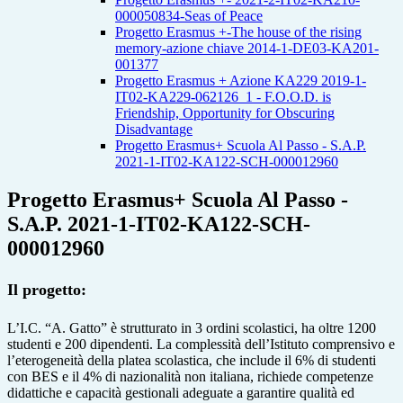
000050834-Seas of Peace
Progetto Erasmus +-The house of the rising
memory-azione chiave 2014-1-DE03-KA201-
001377
Progetto Erasmus + Azione KA229 2019-1-
IT02-KA229-062126_1 - F.O.O.D. is
Friendship, Opportunity for Obscuring
Disadvantage
Progetto Erasmus+ Scuola Al Passo - S.A.P.
2021-1-IT02-KA122-SCH-000012960
Progetto Erasmus+ Scuola Al Passo -
S.A.P. 2021-1-IT02-KA122-SCH-
000012960
Il progetto:
L’I.C. “A. Gatto” è strutturato in 3 ordini scolastici, ha oltre 1200
studenti e 200 dipendenti. La complessità dell’Istituto comprensivo e
l’eterogeneità della platea scolastica, che include il 6% di studenti
con BES e il 4% di nazionalità non italiana, richiede competenze
didattiche e capacità gestionali adeguate a garantire qualità ed