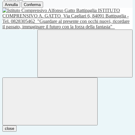
Annulla
Conferma
ISTITUTO
COMPRENSIVO A. GATTO
Via Cagliari 6, 84091 Battipaglia -
Tel. 0828305462
"Guardare al presente con occhi nuovi, ricordare
il passato, immaginare il futuro con la forza della fantasia"
close