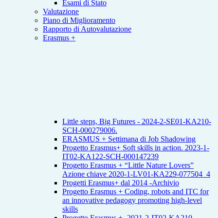
Esami di Stato
Valutazione
Piano di Miglioramento
Rapporto di Autovalutazione
Erasmus +
Little steps, Big Futures - 2024-2-SE01-KA210-
SCH-000279006.
ERASMUS + Settimana di Job Shadowing
Progetto Erasmus+ Soft skills in action. 2023-1-
IT02-KA122-SCH-000147239
Progetto Erasmus + “Little Nature Lovers”
Azione chiave 2020-1-LV01-KA229-077504_4
Progetti Erasmus+ dal 2014 -Archivio
Progetto Erasmus + Coding, robots and ITC for
an innovative pedagogy promoting high-level
skills
Progetto Erasmus +- 2021-2-IT02-KA210-