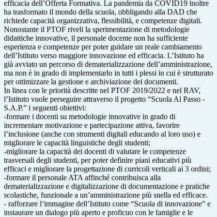
efficacia dell’Offerta Formativa. La pandemia da COVID19 inoltre
ha trasformato il mondo della scuola, obbligando alla DAD che
richiede capacità organizzativa, flessibilità, e competenze digitali.
Nonostante il PTOF riveli la sperimentazione di metodologie
didattiche innovative, il personale docente non ha sufficiente
esperienza e competenze per poter guidare un reale cambiamento
dell’Istituto verso maggiore innovazione ed efficacia. L’Istituto ha
già avviato un percorso di dematerializzazione dell’amministrazione,
ma non è in grado di implementarlo in tutti i plessi in cui è strutturato
per ottimizzare la gestione e archiviazione dei documenti.
In linea con le priorità descritte nel PTOF 2019/2022 e nel RAV,
l’Istituto vuole perseguire attraverso il progetto “Scuola Al Passo -
S.A.P.” i seguenti obiettivi:
-formare i docenti su metodologie innovative in grado di
incrementare motivazione e partecipazione attiva, favorire
l’inclusione (anche con strumenti digitali educando al loro uso) e
migliorare le capacità linguistiche degli studenti;
-migliorare la capacità dei docenti di valutare le competenze
trasversali degli studenti, per poter definire piani educativi più
efficaci e migliorare la progettazione di curricoli verticali ai 3 ordini;
-formare il personale ATA affinché contribuisca alla
dematerializzazione e digitalizzazione di documentazione e pratiche
scolastiche, funzionale a un’amministrazione più snella ed efficace.
- rafforzare l’immagine dell’Istituto come “Scuola di innovazione” e
instaurare un dialogo più aperto e proficuo con le famiglie e le