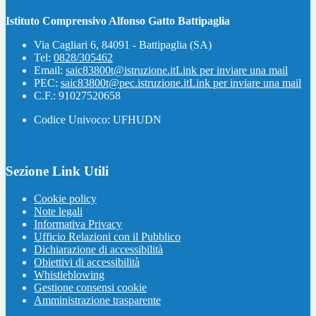
Istituto Comprensivo Alfonso Gatto Battipaglia
Via Cagliari 6, 84091 - Battipaglia (SA)
Tel:
0828/305462
Email:
saic83800t@istruzione.it
Link per inviare una mail
PEC:
saic83800t@pec.istruzione.it
Link per inviare una mail
C.F.: 91027520658
Codice Univoco: UFHUDN
Sezione Link Utili
Cookie policy
Note legali
Informativa Privacy
Ufficio Relazioni con il Pubblico
Dichiarazione di accessibilità
Obiettivi di accessibilità
Whistleblowing
Gestione consensi cookie
Amministrazione trasparente