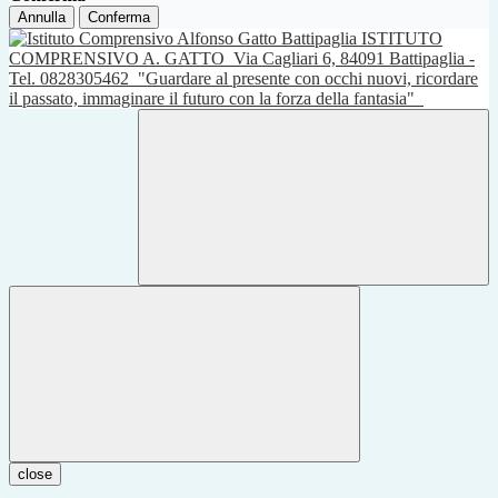
Annulla
Conferma
ISTITUTO
COMPRENSIVO A. GATTO
Via Cagliari 6, 84091 Battipaglia -
Tel. 0828305462
"Guardare al presente con occhi nuovi, ricordare
il passato, immaginare il futuro con la forza della fantasia"
close