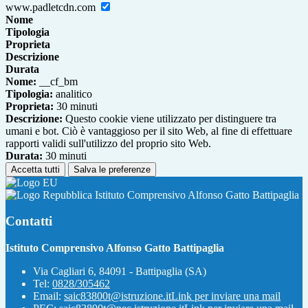
www.padletcdn.com
Nome
Tipologia
Proprieta
Descrizione
Durata
Nome:
__cf_bm
Tipologia:
analitico
Proprieta:
30 minuti
Descrizione:
Questo cookie viene utilizzato per distinguere tra
umani e bot. Ciò è vantaggioso per il sito Web, al fine di effettuare
rapporti validi sull'utilizzo del proprio sito Web.
Durata:
30 minuti
Accetta tutti
Salva le preferenze
Istituto Comprensivo Alfonso Gatto Battipaglia
Contatti
Istituto Comprensivo Alfonso Gatto Battipaglia
Via Cagliari 6, 84091 - Battipaglia (SA)
Tel:
0828/305462
Email:
saic83800t@istruzione.it
Link per inviare una mail