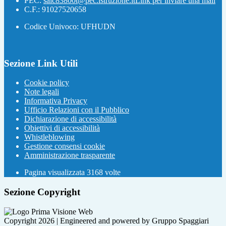
PEC:
saic83800t@pec.istruzione.it
Link per inviare una mail
C.F.: 91027520658
Codice Univoco: UFHUDN
Sezione Link Utili
Cookie policy
Note legali
Informativa Privacy
Ufficio Relazioni con il Pubblico
Dichiarazione di accessibilità
Obiettivi di accessibilità
Whistleblowing
Gestione consensi cookie
Amministrazione trasparente
Pagina visualizzata
3168
volte
Sezione Copyright
Copyright 2026 | Engineered and powered by Gruppo Spaggiari