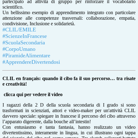
partecipato ad attività di gruppo per rinforzare il vocabolario
scientifico.
Un bellissimo esempio di apprendimento integrato con particolare
attenzione alle competenze trasversali: collaborazione, empatia,
condivisione, Inclusione e solidarietà.
#CLIL/EMILE
#
ScienzeInFrancese
#ScuolaSecondaria
#CorpoUmano
#PiramideAlimentare
#ApprendereDivertendosi
CLIL en français: quando il cibo fa il suo percorso… tra risate
e creatività!
clicca qui per vedere il video
I ragazzi della 2 D della scuola secondaria di I grado si sono
trasformati in scienziati, attori e video-maker per un'attività CLIL
davvero speciale: spiegare in francese il percorso del cibo attraverso
l’apparato digerente, dalla bouche all’intestin!
Con entusiasmo e tanta fantasia, hanno realizzato un video
divertentissimo, interamente in lingua, in cui illustrano ogni tappa