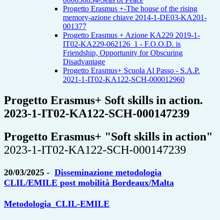
Progetto Erasmus +-The house of the rising
memory-azione chiave 2014-1-DE03-KA201-
001377
Progetto Erasmus + Azione KA229 2019-1-
IT02-KA229-062126_1 - F.O.O.D. is
Friendship, Opportunity for Obscuring
Disadvantage
Progetto Erasmus+ Scuola Al Passo - S.A.P.
2021-1-IT02-KA122-SCH-000012960
Progetto Erasmus+ Soft skills in action.
2023-1-IT02-KA122-SCH-000147239
Progetto Erasmus+ "Soft skills in action"
2023-1-IT02-KA122-SCH-000147239
20/03/2025
-
Disseminazione metodologia
CLIL/EMILE post mobilità Bordeaux/Malta
Metodologia_CLIL-EMILE