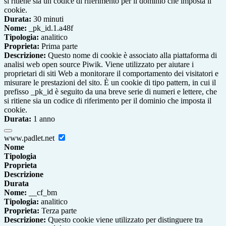
si ritiene sia un codice di riferimento per il dominio che imposta il
cookie.
Durata:
30 minuti
Nome:
_pk_id.1.a48f
Tipologia:
analitico
Proprieta:
Prima parte
Descrizione:
Questo nome di cookie è associato alla piattaforma di
analisi web open source Piwik. Viene utilizzato per aiutare i
proprietari di siti Web a monitorare il comportamento dei visitatori e
misurare le prestazioni del sito. È un cookie di tipo pattern, in cui il
prefisso _pk_id è seguito da una breve serie di numeri e lettere, che
si ritiene sia un codice di riferimento per il dominio che imposta il
cookie.
Durata:
1 anno
www.padlet.net
Nome
Tipologia
Proprieta
Descrizione
Durata
Nome:
__cf_bm
Tipologia:
analitico
Proprieta:
Terza parte
Descrizione:
Questo cookie viene utilizzato per distinguere tra