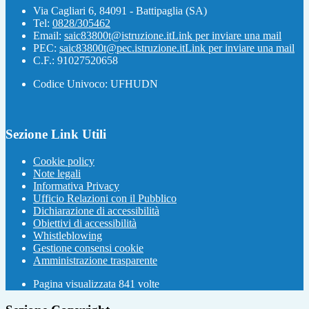
Via Cagliari 6, 84091 - Battipaglia (SA)
Tel:
0828/305462
Email:
saic83800t@istruzione.it
Link per inviare una mail
PEC:
saic83800t@pec.istruzione.it
Link per inviare una mail
C.F.: 91027520658
Codice Univoco: UFHUDN
Sezione Link Utili
Cookie policy
Note legali
Informativa Privacy
Ufficio Relazioni con il Pubblico
Dichiarazione di accessibilità
Obiettivi di accessibilità
Whistleblowing
Gestione consensi cookie
Amministrazione trasparente
Pagina visualizzata
841
volte