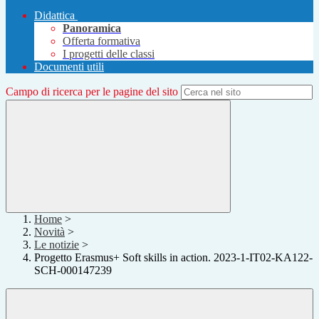
Didattica
Panoramica
Offerta formativa
I progetti delle classi
Documenti utili
Campo di ricerca per le pagine del sito
Home
>
Novità
>
Le notizie
>
Progetto Erasmus+ Soft skills in action. 2023-1-IT02-KA122-
SCH-000147239