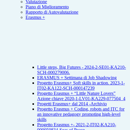
Valutazione
Piano di Miglioramento
Rapporto di Autovalutazione
Erasmus +
Little steps, Big Futures - 2024-2-SE01-KA210-
SCH-000279006.
ERASMUS + Settimana di Job Shadowing
Progetto Erasmus+ Soft skills in action. 2023-1-
IT02-KA122-SCH-000147239
Progetto Erasmus + “Little Nature Lovers”
Azione chiave 2020-1-LV01-KA229-077504_4
Progetti Erasmus+ dal 2014 -Archivio
Progetto Erasmus + Coding, robots and ITC for
an innovative pedagogy promoting high-level
skills
Progetto Erasmus +- 2021-2-IT02-KA210-
000050834-Seas of Peace