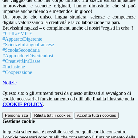
del viaggio del cibo nel corpo umano. Tra sketch esilaranti,battute
improvvisate e scenette originali, hanno dimostrato che si può
imparare anche ridendo e mettendosi in gioco!
Un progetto che unisce lingua straniera, scienze e competenze
digitali, valorizzando la creatività e la collaborazione tra pari.
Bravissimi ragazzi – e complimenti anche ai nostri “registi in erba”!
#CLIL/EMILE
#ApparatoDigerente
#ScienzeInLinguafrancese
#ScuolaSecondaria
#ApprendereDivertendosi
#CreativitàInClasse
#Inclusione
#Cooperazione
Notizie
Questo sito o gli strumenti terzi da questo utilizzati si avvalgono di
cookie necessari al funzionamento ed utili alle finalità illustrate nella
COOKIE POLICY
.
Personalizza
Rifiuta tutti
i cookies
Accetta tutti
i cookies
Gestione cookie
In questa schermata è possibile scegliere quali cookie consentire.
I cookie necessari sono quelli che consentono il funzionamento della