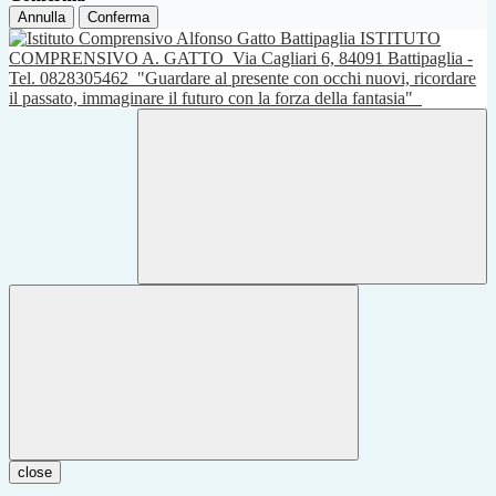
Annulla
Conferma
ISTITUTO
COMPRENSIVO A. GATTO
Via Cagliari 6, 84091 Battipaglia -
Tel. 0828305462
"Guardare al presente con occhi nuovi, ricordare
il passato, immaginare il futuro con la forza della fantasia"
close