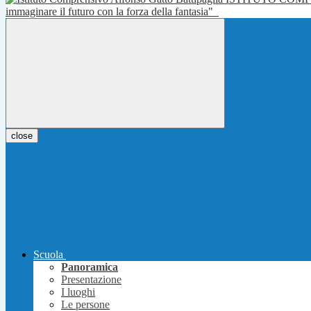
immaginare il futuro con la forza della fantasia"
close
Scuola
Panoramica
Presentazione
I luoghi
Le persone