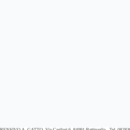
PRENSIVO A. GATTO
Via Cagliari 6, 84091 Battipaglia - Tel. 082