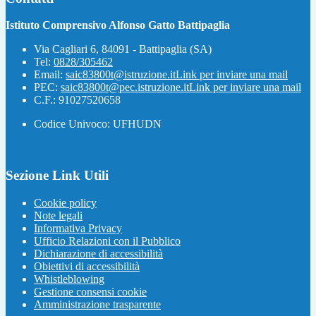
Istituto Comprensivo Alfonso Gatto Battipaglia
Via Cagliari 6, 84091 - Battipaglia (SA)
Tel:
0828/305462
Email:
saic83800t@istruzione.it
Link per inviare una mail
PEC:
saic83800t@pec.istruzione.it
Link per inviare una mail
C.F.: 91027520658
Codice Univoco: UFHUDN
Sezione Link Utili
Cookie policy
Note legali
Informativa Privacy
Ufficio Relazioni con il Pubblico
Dichiarazione di accessibilità
Obiettivi di accessibilità
Whistleblowing
Gestione consensi cookie
Amministrazione trasparente