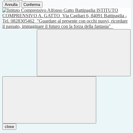
Annulla
Conferma
ISTITUTO
COMPRENSIVO A. GATTO
Via Cagliari 6, 84091 Battipaglia -
Tel. 0828305462
"Guardare al presente con occhi nuovi, ricordare
il passato, immaginare il futuro con la forza della fantasia"
close