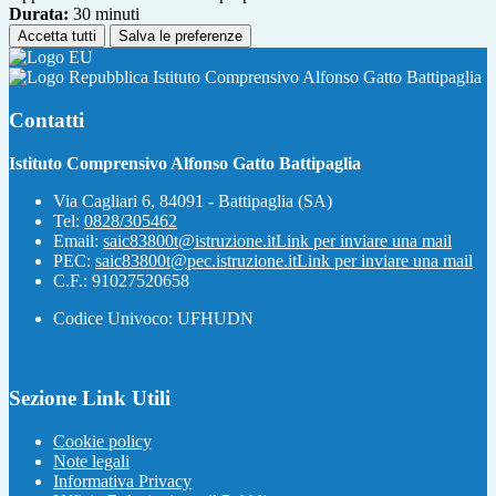
Durata:
30 minuti
Accetta tutti
Salva le preferenze
Istituto Comprensivo Alfonso Gatto Battipaglia
Contatti
Istituto Comprensivo Alfonso Gatto Battipaglia
Via Cagliari 6, 84091 - Battipaglia (SA)
Tel:
0828/305462
Email:
saic83800t@istruzione.it
Link per inviare una mail
PEC:
saic83800t@pec.istruzione.it
Link per inviare una mail
C.F.: 91027520658
Codice Univoco: UFHUDN
Sezione Link Utili
Cookie policy
Note legali
Informativa Privacy