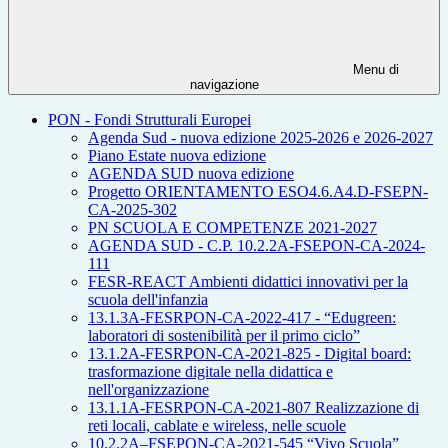
Menu di
navigazione
PON - Fondi Strutturali Europei
Agenda Sud - nuova edizione 2025-2026 e 2026-2027
Piano Estate nuova edizione
AGENDA SUD nuova edizione
Progetto ORIENTAMENTO ESO4.6.A4.D-FSEPN-
CA-2025-302
PN SCUOLA E COMPETENZE 2021-2027
AGENDA SUD - C.P. 10.2.2A-FSEPON-CA-2024-
111
FESR-REACT Ambienti didattici innovativi per la
scuola dell'infanzia
13.1.3A-FESRPON-CA-2022-417 - “Edugreen:
laboratori di sostenibilità per il primo ciclo”
13.1.2A-FESRPON-CA-2021-825 - Digital board:
trasformazione digitale nella didattica e
nell'organizzazione
13.1.1A-FESRPON-CA-2021-807 Realizzazione di
reti locali, cablate e wireless, nelle scuole
10.2.2A–FSEPON-CA-2021-545 “Vivo Scuola”