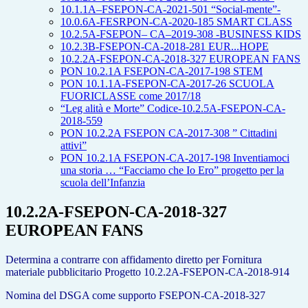
10.1.1A–FSEPON-CA-2021-501 “Social-mente”-
10.0.6A-FESRPON-CA-2020-185 SMART CLASS
10.2.5A-FSEPON– CA–2019-308 -BUSINESS KIDS
10.2.3B-FSEPON-CA-2018-281 EUR...HOPE
10.2.2A-FSEPON-CA-2018-327 EUROPEAN FANS
PON 10.2.1A FSEPON-CA-2017-198 STEM
PON 10.1.1A-FSEPON-CA-2017-26 SCUOLA
FUORICLASSE come 2017/18
“Leg alità e Morte” Codice-10.2.5A-FSEPON-CA-
2018-559
PON 10.2.2A FSEPON CA-2017-308 ” Cittadini
attivi”
PON 10.2.1A FSEPON-CA-2017-198 Inventiamoci
una storia … “Facciamo che Io Ero” progetto per la
scuola dell’Infanzia
10.2.2A-FSEPON-CA-2018-327
EUROPEAN FANS
Determina a contrarre con affidamento diretto per Fornitura
materiale pubblicitario Progetto 10.2.2A-FSEPON-CA-20
18-914
Nomina del DSGA come supporto FSEPON-CA-2018-327