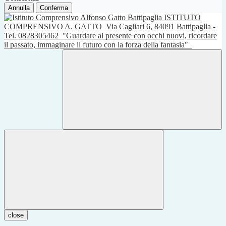
Annulla
Conferma
ISTITUTO
COMPRENSIVO A. GATTO
Via Cagliari 6, 84091 Battipaglia -
Tel. 0828305462
"Guardare al presente con occhi nuovi, ricordare
il passato, immaginare il futuro con la forza della fantasia"
close