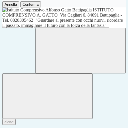
Annulla
Conferma
ISTITUTO
COMPRENSIVO A. GATTO
Via Cagliari 6, 84091 Battipaglia -
Tel. 0828305462
"Guardare al presente con occhi nuovi, ricordare
il passato, immaginare il futuro con la forza della fantasia"
close