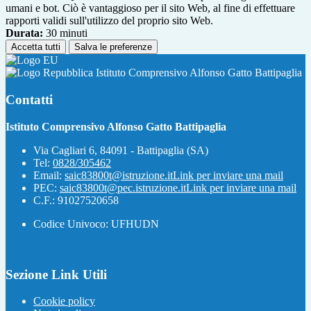
umani e bot. Ciò è vantaggioso per il sito Web, al fine di effettuare
rapporti validi sull'utilizzo del proprio sito Web.
Durata:
30 minuti
Accetta tutti
Salva le preferenze
Istituto Comprensivo Alfonso Gatto Battipaglia
Contatti
Istituto Comprensivo Alfonso Gatto Battipaglia
Via Cagliari 6, 84091 - Battipaglia (SA)
Tel:
0828/305462
Email:
saic83800t@istruzione.it
Link per inviare una mail
PEC:
saic83800t@pec.istruzione.it
Link per inviare una mail
C.F.: 91027520658
Codice Univoco: UFHUDN
Sezione Link Utili
Cookie policy