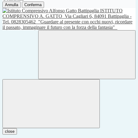
Annulla
Conferma
ISTITUTO
COMPRENSIVO A. GATTO
Via Cagliari 6, 84091 Battipaglia -
Tel. 0828305462
"Guardare al presente con occhi nuovi, ricordare
il passato, immaginare il futuro con la forza della fantasia"
close