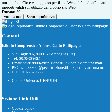
umani e bot. Ciò è vantaggioso per il sito Web, al fine di effettuare
rapporti validi sull'utilizzo del proprio sito Web.
Durata:
30 minuti
Accetta tutti
Salva le preferenze
Istituto Comprensivo Alfonso Gatto Battipaglia
Contatti
Istituto Comprensivo Alfonso Gatto Battipaglia
Via Cagliari 6, 84091 - Battipaglia (SA)
Tel:
0828/305462
Email:
saic83800t@istruzione.it
Link per inviare una mail
PEC:
saic83800t@pec.istruzione.it
Link per inviare una mail
C.F.: 91027520658
Codice Univoco: UFHUDN
Sezione Link Utili
Cookie policy