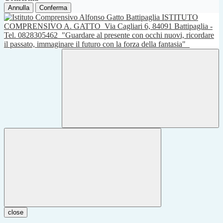
Annulla
Conferma
ISTITUTO
COMPRENSIVO A. GATTO
Via Cagliari 6, 84091 Battipaglia -
Tel. 0828305462
"Guardare al presente con occhi nuovi, ricordare
il passato, immaginare il futuro con la forza della fantasia"
close