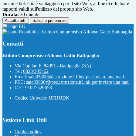
umani e bot. Ciò è vantaggioso per il sito Web, al fine di effettuare
rapporti validi sull'utilizzo del proprio sito Web.
Durata:
30 minuti
Accetta tutti
Salva le preferenze
Istituto Comprensivo Alfonso Gatto Battipaglia
Contatti
Istituto Comprensivo Alfonso Gatto Battipaglia
Via Cagliari 6, 84091 - Battipaglia (SA)
Tel:
0828/305462
Email:
saic83800t@istruzione.it
Link per inviare una mail
PEC:
saic83800t@pec.istruzione.it
Link per inviare una mail
C.F.: 91027520658
Codice Univoco: UFHUDN
Sezione Link Utili
Cookie policy