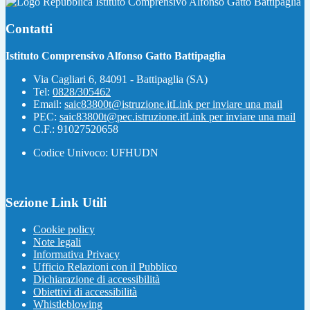
Istituto Comprensivo Alfonso Gatto Battipaglia
Contatti
Istituto Comprensivo Alfonso Gatto Battipaglia
Via Cagliari 6, 84091 - Battipaglia (SA)
Tel:
0828/305462
Email:
saic83800t@istruzione.it
Link per inviare una mail
PEC:
saic83800t@pec.istruzione.it
Link per inviare una mail
C.F.: 91027520658
Codice Univoco: UFHUDN
Sezione Link Utili
Cookie policy
Note legali
Informativa Privacy
Ufficio Relazioni con il Pubblico
Dichiarazione di accessibilità
Obiettivi di accessibilità
Whistleblowing