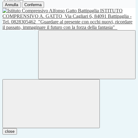
Annulla
Conferma
ISTITUTO
COMPRENSIVO A. GATTO
Via Cagliari 6, 84091 Battipaglia -
Tel. 0828305462
"Guardare al presente con occhi nuovi, ricordare
il passato, immaginare il futuro con la forza della fantasia"
close