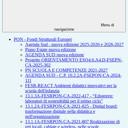
Menu di
navigazione
PON - Fondi Strutturali Europei
Agenda Sud - nuova edizione 2025-2026 e 2026-2027
Piano Estate nuova edizione
AGENDA SUD nuova edizione
Progetto ORIENTAMENTO ESO4.6.A4.D-FSEPN-
CA-2025-302
PN SCUOLA E COMPETENZE 2021-2027
AGENDA SUD - C.P. 10.2.2A-FSEPON-CA-2024-
111
FESR-REACT Ambienti didattici innovativi per la
scuola dell'infanzia
13.1.3A-FESRPON-CA-2022-417 - “Edugreen:
laboratori di sostenibilità per il primo ciclo”
13.1.2A-FESRPON-CA-2021-825 - Digital board:
trasformazione digitale nella didattica e
nell'organizzazione
13.1.1A-FESRPON-CA-2021-807 Realizzazione di
reti locali, cablate e wireless, nelle scuole