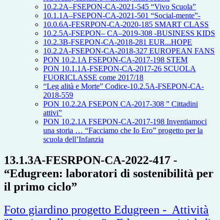
10.2.2A–FSEPON-CA-2021-545 “Vivo Scuola”
10.1.1A–FSEPON-CA-2021-501 “Social-mente”-
10.0.6A-FESRPON-CA-2020-185 SMART CLASS
10.2.5A-FSEPON– CA–2019-308 -BUSINESS KIDS
10.2.3B-FSEPON-CA-2018-281 EUR...HOPE
10.2.2A-FSEPON-CA-2018-327 EUROPEAN FANS
PON 10.2.1A FSEPON-CA-2017-198 STEM
PON 10.1.1A-FSEPON-CA-2017-26 SCUOLA
FUORICLASSE come 2017/18
“Leg alità e Morte” Codice-10.2.5A-FSEPON-CA-
2018-559
PON 10.2.2A FSEPON CA-2017-308 ” Cittadini
attivi”
PON 10.2.1A FSEPON-CA-2017-198 Inventiamoci
una storia … “Facciamo che Io Ero” progetto per la
scuola dell’Infanzia
13.1.3A-FESRPON-CA-2022-417 -
“Edugreen: laboratori di sostenibilità per
il primo ciclo”
Foto giardino progetto Edugreen - Attività