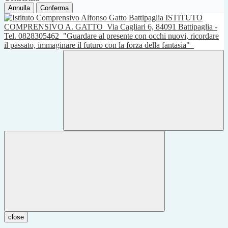
Annulla
Conferma
ISTITUTO
COMPRENSIVO A. GATTO
Via Cagliari 6, 84091 Battipaglia -
Tel. 0828305462
"Guardare al presente con occhi nuovi, ricordare
il passato, immaginare il futuro con la forza della fantasia"
close