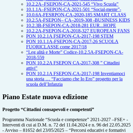
10.2.2A–FSEPON-CA-2021-545 “Vivo Scuola”
10.1.1A–FSEPON-CA-2021-501 “Social-mente”-
10.0.6A-FESRPON-CA-2020-185 SMART CLASS
10.2.5A-FSEPON– CA–2019-308 -BUSINESS KIDS
10.2.3B-FSEPON-CA-2018-281 EUR...HOPE
10.2.2A-FSEPON-CA-2018-327 EUROPEAN FANS
PON 10.2.1A FSEPON-CA-2017-198 STEM
PON 10.1.1A-FSEPON-CA-2017-26 SCUOLA
FUORICLASSE come 2017/18
“Leg alità e Morte” Codice-10.2.5A-FSEPON-CA-
2018-559
PON 10.2.2A FSEPON CA-2017-308 ” Cittadini
attivi”
PON 10.2.1A FSEPON-CA-2017-198 Inventiamoci
una storia … “Facciamo che Io Ero” progetto per la
scuola dell’Infanzia
Piano Estate nuova edizione
Progetto “Cittadini consapevoli e competenti”
Programma Nazionale “Scuola e competenze” 2021-2027 –FSE+ -
Interventi di cui ai D.M. n. 72 del 11.04.2024 e n. 96 del 22.05.2025
- Avviso – 81652 del 23/05/2025 – “Percorsi educativi e formativi