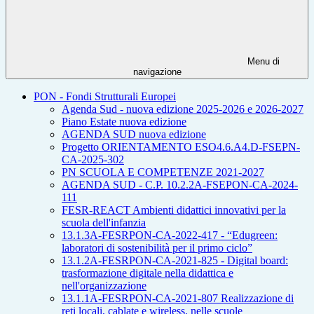
Menu di
navigazione
PON - Fondi Strutturali Europei
Agenda Sud - nuova edizione 2025-2026 e 2026-2027
Piano Estate nuova edizione
AGENDA SUD nuova edizione
Progetto ORIENTAMENTO ESO4.6.A4.D-FSEPN-
CA-2025-302
PN SCUOLA E COMPETENZE 2021-2027
AGENDA SUD - C.P. 10.2.2A-FSEPON-CA-2024-
111
FESR-REACT Ambienti didattici innovativi per la
scuola dell'infanzia
13.1.3A-FESRPON-CA-2022-417 - “Edugreen:
laboratori di sostenibilità per il primo ciclo”
13.1.2A-FESRPON-CA-2021-825 - Digital board:
trasformazione digitale nella didattica e
nell'organizzazione
13.1.1A-FESRPON-CA-2021-807 Realizzazione di
reti locali, cablate e wireless, nelle scuole