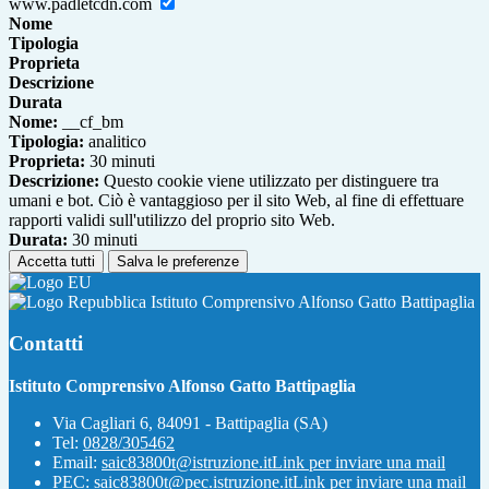
www.padletcdn.com
Nome
Tipologia
Proprieta
Descrizione
Durata
Nome:
__cf_bm
Tipologia:
analitico
Proprieta:
30 minuti
Descrizione:
Questo cookie viene utilizzato per distinguere tra
umani e bot. Ciò è vantaggioso per il sito Web, al fine di effettuare
rapporti validi sull'utilizzo del proprio sito Web.
Durata:
30 minuti
Accetta tutti
Salva le preferenze
Istituto Comprensivo Alfonso Gatto Battipaglia
Contatti
Istituto Comprensivo Alfonso Gatto Battipaglia
Via Cagliari 6, 84091 - Battipaglia (SA)
Tel:
0828/305462
Email:
saic83800t@istruzione.it
Link per inviare una mail
PEC:
saic83800t@pec.istruzione.it
Link per inviare una mail