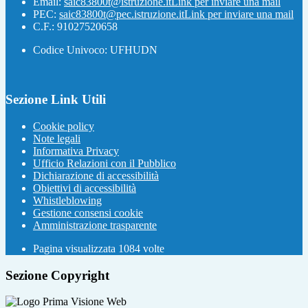
Email:
saic83800t@istruzione.it
Link per inviare una mail
PEC:
saic83800t@pec.istruzione.it
Link per inviare una mail
C.F.: 91027520658
Codice Univoco: UFHUDN
Sezione Link Utili
Cookie policy
Note legali
Informativa Privacy
Ufficio Relazioni con il Pubblico
Dichiarazione di accessibilità
Obiettivi di accessibilità
Whistleblowing
Gestione consensi cookie
Amministrazione trasparente
Pagina visualizzata
1084
volte
Sezione Copyright