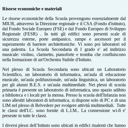
Risorse economiche e materiali
Le risorse economiche della Scuola provengono essenzialmente dal
MIUR, attraverso la Direzione regionale e il CSA (Fondo d'istituto),
dal Fondo Sociale Europeo (FSE) e dal Fondo Europeo di Sviluppo
Regionale (FESR) . In tutti gli edifici sono presenti scale di
sicurezza esterne, porte antipanico, rampe e ascensori per il
superamento di barriere architettoniche. Vi sono poi laboratori ed
una palestra. La Scuola Secondaria di I grado e' ad indirizzo
musicale: violino, clarinetto, pianoforte e tromba che confluiscono
nella formazione di un'Orchestra Stabile d'Istituto.
Nel plesso di Scuola Secondaria sono ubicati un Laboratorio
Scientifico, un laboratorio di informatica, un'aula di educazione
musicale, un'aula polifunzionale, un'aula linguistica, un laboratorio
per gli alunni B.E.S. e un'aula multimediale. Nei plessi di scuola
primaria è presente un laboratorio di informatica, uno spazio adibito
a biblioteca e i locali per la mensa. Presso la scuola dell'Infanzia non
sono allestiti laboratori di informatica, si dispone solo di PC e di una
LIM nel plesso di Belvedere per svolgere attività multimediali. Tutte
le classi dell'I.C. sono fornite di L.I.M.. La connessione wi-fi e'
presente in tutte le classi.
I diversi plessi dell’Istituto sono ubicati in edifici risalenti che hanno