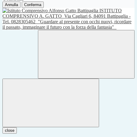
Annulla
Conferma
ISTITUTO
COMPRENSIVO A. GATTO
Via Cagliari 6, 84091 Battipaglia -
Tel. 0828305462
"Guardare al presente con occhi nuovi, ricordare
il passato, immaginare il futuro con la forza della fantasia"
close