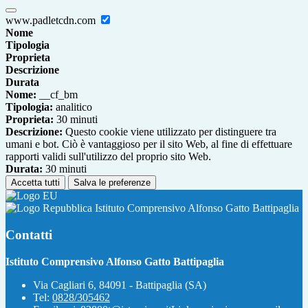
www.padletcdn.com
Nome
Tipologia
Proprieta
Descrizione
Durata
Nome:
__cf_bm
Tipologia:
analitico
Proprieta:
30 minuti
Descrizione:
Questo cookie viene utilizzato per distinguere tra
umani e bot. Ciò è vantaggioso per il sito Web, al fine di effettuare
rapporti validi sull'utilizzo del proprio sito Web.
Durata:
30 minuti
Accetta tutti
Salva le preferenze
Istituto Comprensivo Alfonso Gatto Battipaglia
Contatti
Istituto Comprensivo Alfonso Gatto Battipaglia
Via Cagliari 6, 84091 - Battipaglia (SA)
Tel:
0828/305462