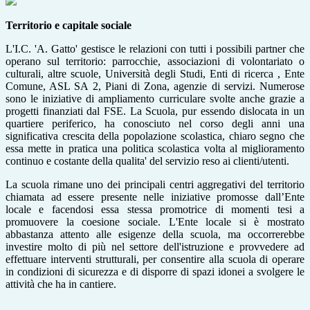
Territorio e capitale sociale
L'I.C. 'A. Gatto' gestisce le relazioni con tutti i possibili partner che
operano sul territorio: parrocchie, associazioni di volontariato o
culturali, altre scuole, Università degli Studi, Enti di ricerca , Ente
Comune, ASL SA 2, Piani di Zona, agenzie di servizi. Numerose
sono le iniziative di ampliamento curriculare svolte anche grazie a
progetti finanziati dal FSE. La Scuola, pur essendo dislocata in un
quartiere periferico, ha conosciuto nel corso degli anni una
significativa crescita della popolazione scolastica, chiaro segno che
essa mette in pratica una politica scolastica volta al miglioramento
continuo e costante della qualita' del servizio reso ai clienti/utenti.
La scuola rimane uno dei principali centri aggregativi del territorio
chiamata ad essere presente nelle iniziative promosse dall’Ente
locale e facendosi essa stessa promotrice di momenti tesi a
promuovere la coesione sociale. L'Ente locale si è mostrato
abbastanza attento alle esigenze della scuola, ma occorrerebbe
investire molto di più nel settore dell'istruzione e provvedere ad
effettuare interventi strutturali, per consentire alla scuola di operare
in condizioni di sicurezza e di disporre di spazi idonei a svolgere le
attività che ha in cantiere.