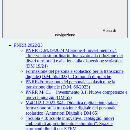
Menu di
navigazione
PNRR 2022/23
PNRR D.M.19/2024 Missione 4–investimento1.4
“Intervento straordinario finalizzato alla riduzione dei
divari territoriali e alla lotta alla dispersione scolastica
(DM 19/24)
Formazione del personale scolastico per la transizione
digitale (D.M. 66/2023) - Comunità di pratiche
PNRR-Formazione del personale scolastico pe la
transizione digitale (D.M. 66/2023)
PNRR M4C1 − Investimento 3.1: Nuove competenze e
nuovi linguaggi (DM 65)
M4C1I2.1-2022-941- Didattica digitale integrata e
formazione sulla transizione digitale del personale
scolastico (Animatori Digitali e DM 65)
“Scuola 4.0: scuole innovative, cablaggio, nuovi
ambienti di apprendimento elaboratori”: Spazi e
strumenti digitali per STEM