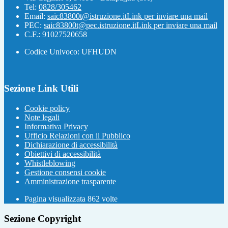
Tel:
0828/305462
Email:
saic83800t@istruzione.it
Link per inviare una mail
PEC:
saic83800t@pec.istruzione.it
Link per inviare una mail
C.F.: 91027520658
Codice Univoco: UFHUDN
Sezione Link Utili
Cookie policy
Note legali
Informativa Privacy
Ufficio Relazioni con il Pubblico
Dichiarazione di accessibilità
Obiettivi di accessibilità
Whistleblowing
Gestione consensi cookie
Amministrazione trasparente
Pagina visualizzata
862
volte
Sezione Copyright