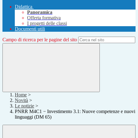
Didattica
Panoramica
Offerta formativa
I progetti delle classi
Documenti utili
Campo di ricerca per le pagine del sito
Home
>
Novità
>
Le notizie
>
PNRR M4C1 − Investimento 3.1: Nuove competenze e nuovi
linguaggi (DM 65)