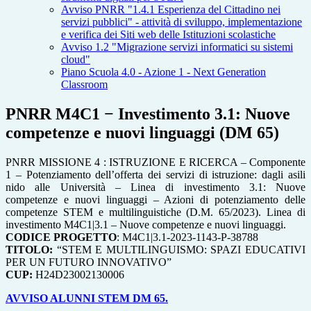
Avviso PNRR "1.4.1 Esperienza del Cittadino nei
servizi pubblici" - attività di sviluppo, implementazione
e verifica dei Siti web delle Istituzioni scolastiche
Avviso 1.2 "Migrazione servizi informatici su sistemi
cloud"
Piano Scuola 4.0 - Azione 1 - Next Generation
Classroom
PNRR M4C1 − Investimento 3.1: Nuove
competenze e nuovi linguaggi (DM 65)
PNRR MISSIONE 4 : ISTRUZIONE E RICERCA – Componente
1 – Potenziamento dell’offerta dei servizi di istruzione: dagli asili
nido alle Università – Linea di investimento 3.1: Nuove
competenze e nuovi linguaggi – Azioni di potenziamento delle
competenze STEM e multilinguistiche (D.M. 65/2023). Linea di
investimento M4C1|3.1 – Nuove competenze e nuovi linguaggi.
CODICE PROGETTO
: M4C1|3.1-2023-1143-P-38788
TITOLO:
“STEM E MULTILINGUISMO: SPAZI EDUCATIVI
PER UN FUTURO INNOVATIVO”
CUP:
H24D23002130006
AVVISO ALUNNI STEM DM 65.