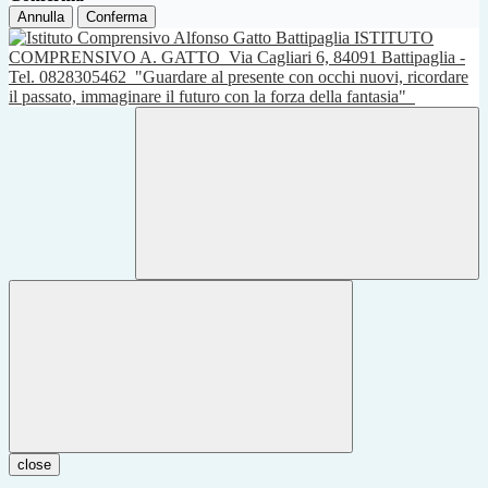
Annulla
Conferma
ISTITUTO
COMPRENSIVO A. GATTO
Via Cagliari 6, 84091 Battipaglia -
Tel. 0828305462
"Guardare al presente con occhi nuovi, ricordare
il passato, immaginare il futuro con la forza della fantasia"
close