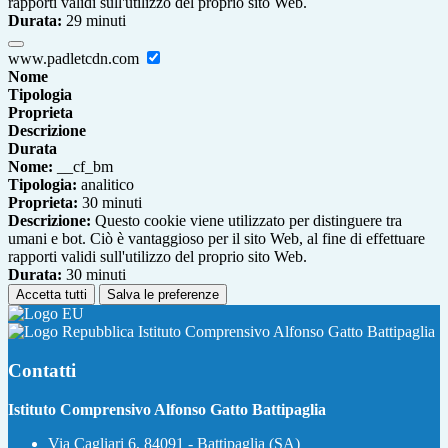
rapporti validi sull'utilizzo del proprio sito Web.
Durata:
29 minuti
www.padletcdn.com
Nome
Tipologia
Proprieta
Descrizione
Durata
Nome:
__cf_bm
Tipologia:
analitico
Proprieta:
30 minuti
Descrizione:
Questo cookie viene utilizzato per distinguere tra
umani e bot. Ciò è vantaggioso per il sito Web, al fine di effettuare
rapporti validi sull'utilizzo del proprio sito Web.
Durata:
30 minuti
Accetta tutti
Salva le preferenze
Istituto Comprensivo Alfonso Gatto Battipaglia
Contatti
Istituto Comprensivo Alfonso Gatto Battipaglia
Via Cagliari 6, 84091 - Battipaglia (SA)