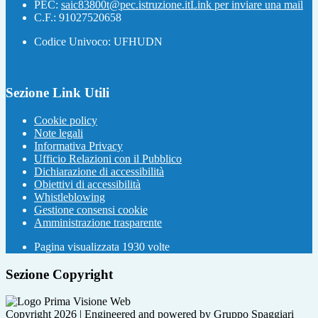
PEC:
saic83800t@pec.istruzione.it
Link per inviare una mail
C.F.: 91027520658
Codice Univoco: UFHUDN
Sezione Link Utili
Cookie policy
Note legali
Informativa Privacy
Ufficio Relazioni con il Pubblico
Dichiarazione di accessibilità
Obiettivi di accessibilità
Whistleblowing
Gestione consensi cookie
Amministrazione trasparente
Pagina visualizzata
1930
volte
Sezione Copyright
Copyright 2026 | Engineered and powered by Gruppo Spaggiari