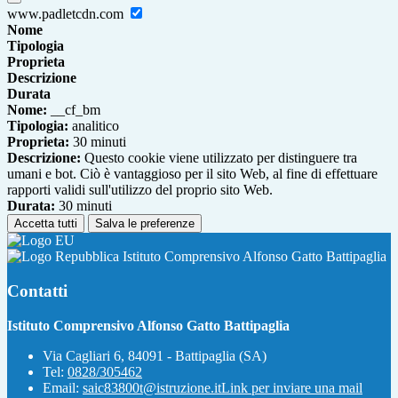
www.padletcdn.com
Nome
Tipologia
Proprieta
Descrizione
Durata
Nome:
__cf_bm
Tipologia:
analitico
Proprieta:
30 minuti
Descrizione:
Questo cookie viene utilizzato per distinguere tra
umani e bot. Ciò è vantaggioso per il sito Web, al fine di effettuare
rapporti validi sull'utilizzo del proprio sito Web.
Durata:
30 minuti
Accetta tutti
Salva le preferenze
Istituto Comprensivo Alfonso Gatto Battipaglia
Contatti
Istituto Comprensivo Alfonso Gatto Battipaglia
Via Cagliari 6, 84091 - Battipaglia (SA)
Tel:
0828/305462
Email:
saic83800t@istruzione.it
Link per inviare una mail