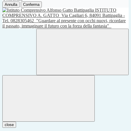
Annulla
Conferma
ISTITUTO
COMPRENSIVO A. GATTO
Via Cagliari 6, 84091 Battipaglia -
Tel. 0828305462
"Guardare al presente con occhi nuovi, ricordare
il passato, immaginare il futuro con la forza della fantasia"
close