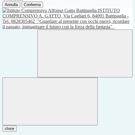
Annulla
Conferma
ISTITUTO
COMPRENSIVO A. GATTO
Via Cagliari 6, 84091 Battipaglia -
Tel. 0828305462
"Guardare al presente con occhi nuovi, ricordare
il passato, immaginare il futuro con la forza della fantasia"
close