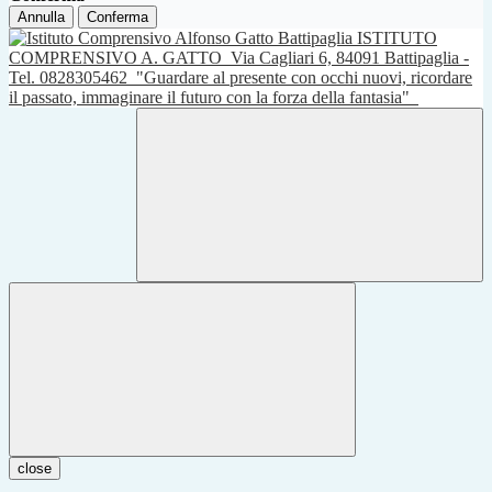
Annulla
Conferma
ISTITUTO
COMPRENSIVO A. GATTO
Via Cagliari 6, 84091 Battipaglia -
Tel. 0828305462
"Guardare al presente con occhi nuovi, ricordare
il passato, immaginare il futuro con la forza della fantasia"
close