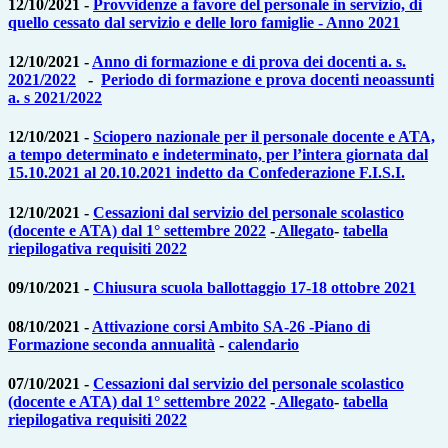
12/10/2021 -
Provvidenze a favore del personale in servizio, di
quello cessato dal servizio e delle loro famiglie - Anno 2021
12/10/2021 -
Anno di formazione e di prova dei docenti a. s.
2021/2022
-
Periodo di formazione e prova docenti neoassunti
a. s 2021/2022
12/10/2021 -
Sciopero nazionale per il personale docente e ATA,
a tempo determinato e indeterminato, per l’intera giornata dal
15.10.2021 al 20.10.2021 indetto da Confederazione F.I.S.I.
12/10/2021 -
Cessazioni dal servizio del personale scolastico
(docente e ATA) dal 1° settembre 2022
-
Allegato
-
tabella
riepilogativa requisiti 2022
09/10/2021 -
Chiusura scuola ballottaggio 17-18 ottobre 2021
08/10/2021 -
Attivazione corsi Ambito SA-26 -Piano di
Formazione seconda annualità
-
calendario
07/10/2021 -
Cessazioni dal servizio del personale scolastico
(docente e ATA) dal 1° settembre 2022
-
Allegato
-
tabella
riepilogativa requisiti 2022