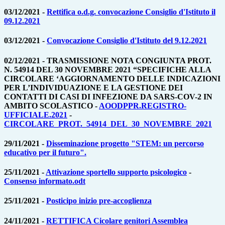
03/12/2021 -
Rettifica o.d.g. convocazione Consiglio d'Istituto il
09.12.2021
03/12/2021 -
Convocazione Consiglio d'Istituto del 9.12.2021
02/12/2021 - TRASMISSIONE NOTA CONGIUNTA PROT.
N. 54914 DEL 30 NOVEMBRE 2021 “SPECIFICHE ALLA
CIRCOLARE ‘AGGIORNAMENTO DELLE INDICAZIONI
PER L’INDIVIDUAZIONE E LA GESTIONE DEI
CONTATTI DI CASI DI INFEZIONE DA SARS-COV-2 IN
AMBITO SCOLASTICO -
AOODPPR.REGISTRO-
UFFICIALE.2021
-
CIRCOLARE_PROT._54914_DEL_30_NOVEMBRE_2021
29/11/2021 -
Disseminazione progetto "STEM: un percorso
educativo per il futuro".
25/11/2021 -
Attivazione sportello supporto psicologico
-
Consenso informato.odt
25/11/2021 -
Posticipo inizio pre-accoglienza
24/11/2021 -
RETTIFICA Cicolare genitori Assemblea