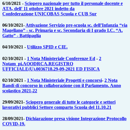
6/10/2021 -
Sciopero nazionale per tutto il personale docente e
ATA, dell' 11 ottobre 2021 indetto da
Confederazione UNICOBAS Scuola e CUB Sur
06/10/2021-
Attivazione Servizio pre-scuola sc. dell’Infanzia “via
Magellano” - sc. Primaria e sc. Secondaria di I grado I.C. “A.
Gatto” - Battipaglia
04/10/2021 -
Utilizzo SPID e CIE.
02/10/2021 -
1 Nota Ministeriale Conferenze Ed
-
2
Notam_pi.AOODRCA.REGISTRO
UFFICIALE(U).0036718.29-09-2021 ED FISICA
02/10/2021 -
1 Nota Ministeriale Progetti e concorsi
-
2 Nota
Bandi di concorso in collaborazione con il Parlamento. Anno
scolastico 2021-22
29/09/2021-
Sciopero generale di tutte le categorie e settori
lavorativi pubblici Settore comparto Scuola del 11.10.21
28/09/2021-
Dichiarazione presa visione Integrazione Protocollo
COVID-19.