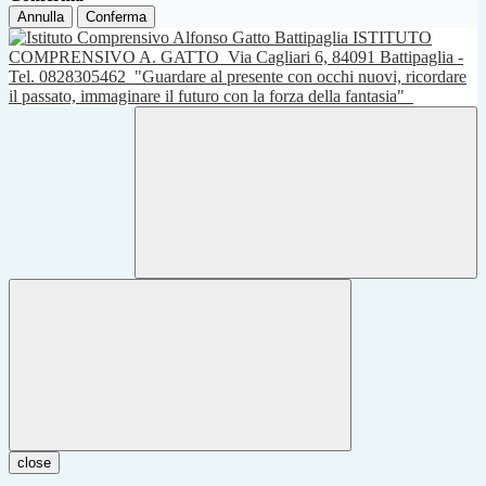
Annulla
Conferma
ISTITUTO
COMPRENSIVO A. GATTO
Via Cagliari 6, 84091 Battipaglia -
Tel. 0828305462
"Guardare al presente con occhi nuovi, ricordare
il passato, immaginare il futuro con la forza della fantasia"
close