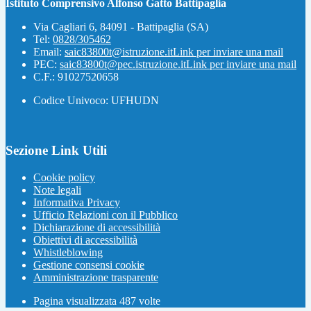
Istituto Comprensivo Alfonso Gatto Battipaglia
Via Cagliari 6, 84091 - Battipaglia (SA)
Tel:
0828/305462
Email:
saic83800t@istruzione.it
Link per inviare una mail
PEC:
saic83800t@pec.istruzione.it
Link per inviare una mail
C.F.: 91027520658
Codice Univoco: UFHUDN
Sezione Link Utili
Cookie policy
Note legali
Informativa Privacy
Ufficio Relazioni con il Pubblico
Dichiarazione di accessibilità
Obiettivi di accessibilità
Whistleblowing
Gestione consensi cookie
Amministrazione trasparente
Pagina visualizzata
487
volte