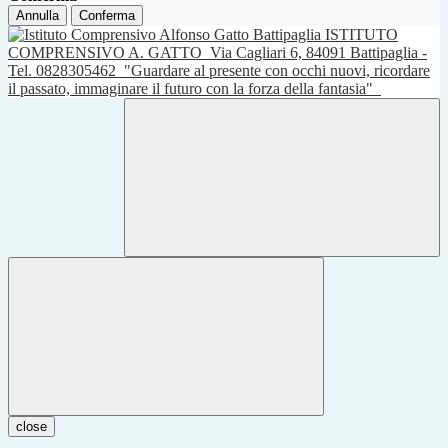
Annulla
Conferma
ISTITUTO
COMPRENSIVO A. GATTO
Via Cagliari 6, 84091 Battipaglia -
Tel. 0828305462
"Guardare al presente con occhi nuovi, ricordare
il passato, immaginare il futuro con la forza della fantasia"
close