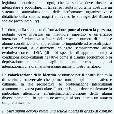
legittima portatrice di bisogni, che la scuola deve riuscire a
interpretare e soddisfare. In tal senso risulta importante costruire un
sistema di autovalutazione delle performance organizzative e
didattiche della scuola, magari attraverso le strategie del Bilancio
sociale (accountability).
L'Istituto, nella sua opera di formazione,
pone al centro la persona
,
pertanto deve investire un maggiore impegno e un’efficace
intenzionalità educativa a favore del crescente numero di alunni e
alunne con difficoltà di apprendimento imputabile ad ostacoli psico-
fisico-sensoriali, a disfunzioni collegate semplicemente all’età
evolutiva come i DSA (disturbi specifici di apprendimento), a
condizioni socio-culturali negative come il disagio economico o la
deprivazione culturale e agli imponenti processi migratori
internazionali che oramai interessano anche il nostro territorio.
La
valorizzazione delle identità
costituisce per il nostro Istituto la
dimensione trasversale
che permea tutto l’impianto educativo e
culturale. In tale prospettiva, le problematiche interculturali
assumono rilevanza particolare. Il nostro Istituto deve confermare la
particolare attenzione all’integrazione/inclusione degli alunni
diversamente abili in quanto ne accoglie al suo interno un numero
sempre crescente.
I nostri alunni devono vivere una scuola aperta in grado di ospitare