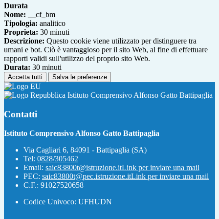
Durata
Nome:
__cf_bm
Tipologia:
analitico
Proprieta:
30 minuti
Descrizione:
Questo cookie viene utilizzato per distinguere tra
umani e bot. Ciò è vantaggioso per il sito Web, al fine di effettuare
rapporti validi sull'utilizzo del proprio sito Web.
Durata:
30 minuti
Accetta tutti
Salva le preferenze
Istituto Comprensivo Alfonso Gatto Battipaglia
Contatti
Istituto Comprensivo Alfonso Gatto Battipaglia
Via Cagliari 6, 84091 - Battipaglia (SA)
Tel:
0828/305462
Email:
saic83800t@istruzione.it
Link per inviare una mail
PEC:
saic83800t@pec.istruzione.it
Link per inviare una mail
C.F.: 91027520658
Codice Univoco: UFHUDN