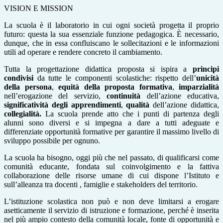
VISION E MISSION
La scuola è il laboratorio in cui ogni società progetta il proprio
futuro: questa la sua essenziale funzione pedagogica. È necessario,
dunque, che in essa confluiscano le sollecitazioni e le informazioni
utili ad operare e rendere concreto il cambiamento.
Tutta la progettazione didattica proposta si ispira a
principi
condivisi
da tutte le componenti scolastiche: rispetto dell’
unicità
della persona
,
equità della proposta formativa
,
imparzialità
nell’erogazione del servizio,
continuità
dell’azione educativa,
significatività degli apprendimenti
,
qualità
dell’azione didattica,
collegialità.
La scuola prende atto che i punti di partenza degli
alunni sono diversi e si impegna a dare a tutti adeguate e
differenziate opportunità formative per garantire il massimo livello di
sviluppo possibile per ognuno.
La scuola ha bisogno, oggi più che nel passato, di qualificarsi come
comunità educante, fondata sul coinvolgimento e la fattiva
collaborazione delle risorse umane di cui dispone l’Istituto e
sull’alleanza tra docenti , famiglie e stakeholders del territorio.
L’istituzione scolastica non può e non deve limitarsi a erogare
asetticamente il servizio di istruzione e formazione, perché è inserita
nel più ampio contesto della comunità locale, fonte di opportunità e