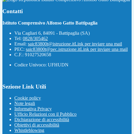
Contatti
Istituto Comprensivo Alfonso Gatto Battipaglia
Via Cagliari 6, 84091 - Battipaglia (SA)
Tel:
0828/305462
Email:
saic83800t@istruzione.it
Link per inviare una mail
PEC:
saic83800t@pec.istruzione.it
Link per inviare una mail
C.F.: 91027520658
Codice Univoco: UFHUDN
Sezione Link Utili
Cookie policy
Note legali
Informativa Privacy
Ufficio Relazioni con il Pubblico
Dichiarazione di accessibilità
Obiettivi di accessibilità
Whistleblowing