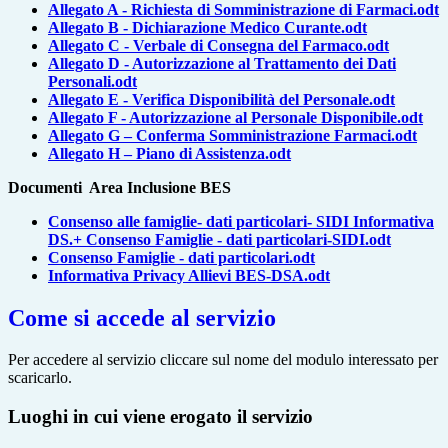
Allegato A - Richiesta di Somministrazione di Farmaci.odt
Allegato B - Dichiarazione Medico Curante.odt
Allegato C - Verbale di Consegna del Farmaco.odt
Allegato D - Autorizzazione al Trattamento dei Dati
Personali.odt
Allegato E - Verifica Disponibilità del Personale.odt
Allegato F - Autorizzazione al Personale Disponibile.odt
Allegato G – Conferma Somministrazione Farmaci.odt
Allegato H – Piano di Assistenza.odt
Documenti Area Inclusione BES
Consenso alle famiglie- dati particolari- SIDI Informativa
DS.+
Consenso Famiglie - dati particolari-SIDI.odt
Consenso Famiglie - dati particolari.odt
Informativa Privacy Allievi BES-DSA.odt
Come si accede al servizio
Per accedere al servizio cliccare sul nome del modulo interessato per
scaricarlo.
Luoghi in cui viene erogato il servizio