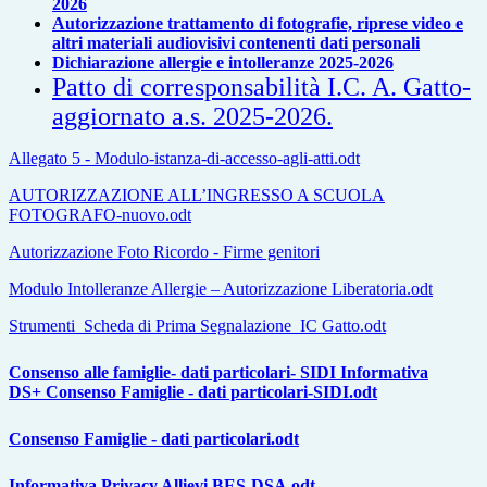
2026
Autorizzazione trattamento di fotografie, riprese video e
altri materiali audiovisivi contenenti dati personali
Dichiarazione allergie e intolleranze 2025-2026
Patto di corresponsabilità I.C. A. Gatto-
aggiornato a.s. 2025-2026.
Allegato 5 - Modulo-istanza-di-accesso-agli-atti.odt
AUTORIZZAZIONE ALL’INGRESSO A SCUOLA
FOTOGRAFO-nuovo.odt
Autorizzazione Foto Ricordo - Firme genitori
Modulo Intolleranze Allergie – Autorizzazione Liberatoria.odt
Strumenti_Scheda di Prima Segnalazione_IC Gatto.odt
Consenso alle famiglie- dati particolari- SIDI Informativa
DS+
Consenso Famiglie - dati particolari-SIDI.odt
Consenso Famiglie - dati particolari.odt
Informativa Privacy Allievi BES-DSA.odt