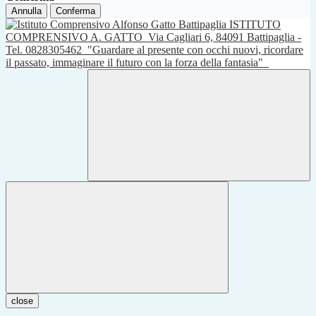
Annulla
Conferma
ISTITUTO
COMPRENSIVO A. GATTO
Via Cagliari 6, 84091 Battipaglia -
Tel. 0828305462
"Guardare al presente con occhi nuovi, ricordare
il passato, immaginare il futuro con la forza della fantasia"
close