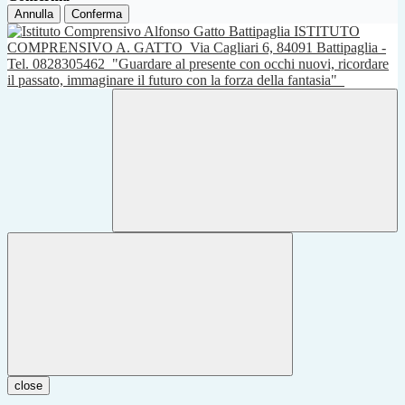
Annulla
Conferma
ISTITUTO
COMPRENSIVO A. GATTO
Via Cagliari 6, 84091 Battipaglia -
Tel. 0828305462
"Guardare al presente con occhi nuovi, ricordare
il passato, immaginare il futuro con la forza della fantasia"
close