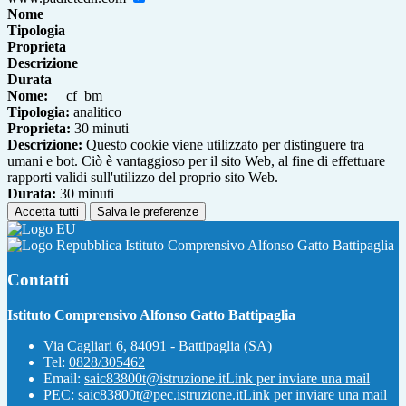
Nome
Tipologia
Proprieta
Descrizione
Durata
Nome:
__cf_bm
Tipologia:
analitico
Proprieta:
30 minuti
Descrizione:
Questo cookie viene utilizzato per distinguere tra
umani e bot. Ciò è vantaggioso per il sito Web, al fine di effettuare
rapporti validi sull'utilizzo del proprio sito Web.
Durata:
30 minuti
Accetta tutti
Salva le preferenze
Istituto Comprensivo Alfonso Gatto Battipaglia
Contatti
Istituto Comprensivo Alfonso Gatto Battipaglia
Via Cagliari 6, 84091 - Battipaglia (SA)
Tel:
0828/305462
Email:
saic83800t@istruzione.it
Link per inviare una mail
PEC:
saic83800t@pec.istruzione.it
Link per inviare una mail