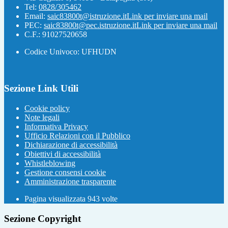
Tel:
0828/305462
Email:
saic83800t@istruzione.it
Link per inviare una mail
PEC:
saic83800t@pec.istruzione.it
Link per inviare una mail
C.F.: 91027520658
Codice Univoco: UFHUDN
Sezione Link Utili
Cookie policy
Note legali
Informativa Privacy
Ufficio Relazioni con il Pubblico
Dichiarazione di accessibilità
Obiettivi di accessibilità
Whistleblowing
Gestione consensi cookie
Amministrazione trasparente
Pagina visualizzata
943
volte
Sezione Copyright