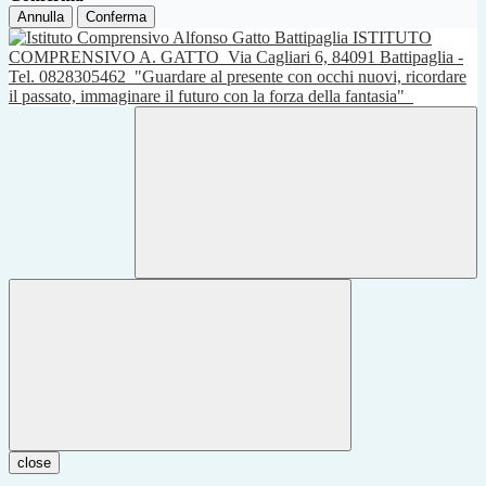
Annulla
Conferma
ISTITUTO
COMPRENSIVO A. GATTO
Via Cagliari 6, 84091 Battipaglia -
Tel. 0828305462
"Guardare al presente con occhi nuovi, ricordare
il passato, immaginare il futuro con la forza della fantasia"
close