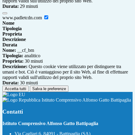
rapporti validi sull'utilizzo del proprio sito Web.
Durata:
29 minuti
www.padletcdn.com
Nome
Tipologia
Proprieta
Descrizione
Durata
Nome:
__cf_bm
Tipologia:
analitico
Proprieta:
30 minuti
Descrizione:
Questo cookie viene utilizzato per distinguere tra
umani e bot. Ciò è vantaggioso per il sito Web, al fine di effettuare
rapporti validi sull'utilizzo del proprio sito Web.
Durata:
30 minuti
Accetta tutti
Salva le preferenze
Istituto Comprensivo Alfonso Gatto Battipaglia
Contatti
Istituto Comprensivo Alfonso Gatto Battipaglia
Via Cagliari 6, 84091 - Battipaglia (SA)