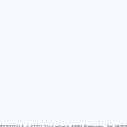
PRENSIVO A. GATTO
Via Cagliari 6, 84091 Battipaglia - Tel. 082