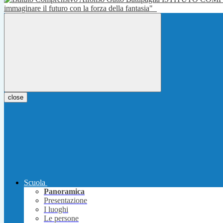
immaginare il futuro con la forza della fantasia"
close
Scuola
Panoramica
Presentazione
I luoghi
Le persone